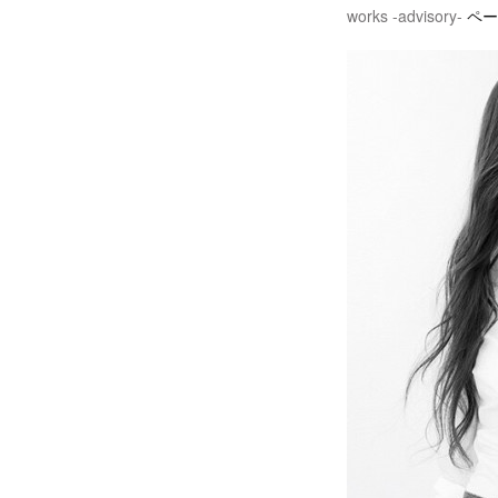
works -advisory-
ペー