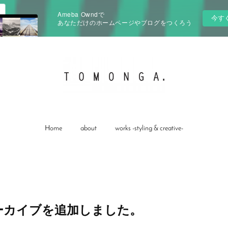
Ameba Owndで
今す
あなただけのホームページやブログをつくろう
Home
about
works -styling & creative-
アーカイブを追加しました。