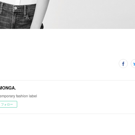
MONGA.
emporary fashion label
フォロー